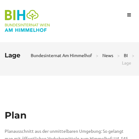
Lage
Bundesinternat Am Himmelhof
>
News
>
BI
>
Lage
Plan
Planausschnitt aus der unmittelbaren Umgebung: So gelangt
man mit öffentlichen Verkehrsmitteln zum Himmelhof: U4, S45,