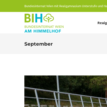
Bundesinternat Wien mit Realgymnasium Unterstufe und N
Real
September