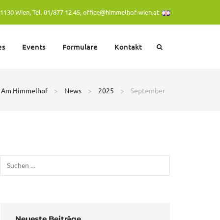
1130 Wien, Tel. 01/877 12 45,
office@himmelhof-wien.at
es
Events
Formulare
Kontakt
t Am Himmelhof
>
News
>
2025
>
September
Neueste Beiträge