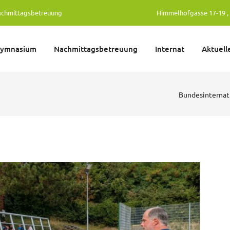
achmittagsbetreuung
Himmelhofgasse 17-19 , 
gymnasium
Nachmittagsbetreuung
Internat
Aktuell
Bundesinterna