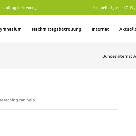
achmittagsbetreuung
Himmelhofgasse 17-19 , 
gymnasium
Nachmittagsbetreuung
Internat
Aktuell
Bundesinternat 
 searching can help.