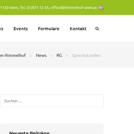
1130 Wien, Tel. 01/877 12 45,
office@himmelhof-wien.at
es
Events
Formulare
Kontakt
Am Himmelhof
>
News
>
RG
>
Sprechstunden
Neueste Beiträge