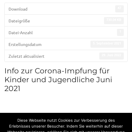
47
Download
730.04 KB
Dateigröße
1
Datei-Anzahl
5. September 2021
Erstellungsdatum
29. Juni 2022
Zuletzt aktualisiert
Info zur Corona-Impfung für
Kinder und Jugendliche Juni
2021
Diese Webseite nutzt Cookies zur Verbesserung des
Erlebnisses unserer Besucher. Indem Sie weiterhin auf dieser