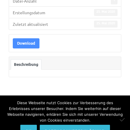
Datei-Anzahl
25. Mai 2020
Erstellungsdatum
25. Mai 2020
Zuletzt aktualisiert
Download
Beschreibung
Diese Webseite nutzt Cookies zur Verbesserung des
Erlebnisses unserer Besucher. Indem Sie weiterhin auf dieser
Webseite navigieren, erklären Sie sich mit unserer Verwendung
© Copyright 2022. All Rights Reserved by Bundesinternat am
von Cookies einverstanden.
Himmelhof.