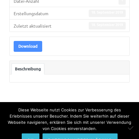
Datei-Anzahl
18. September 2019
Erstellungsdatum
18. September 2019
Zuletzt aktualisiert
Download
Beschreibung
Diese Webseite nutzt Cookies zur Verbesserung des
Erlebnisses unserer Besucher. Indem Sie weiterhin auf dieser
Webseite navigieren, erklären Sie sich mit unserer Verwendung
© Copyright 2022. All Rights Reserved by Bundesinternat am
von Cookies einverstanden.
Himmelhof.