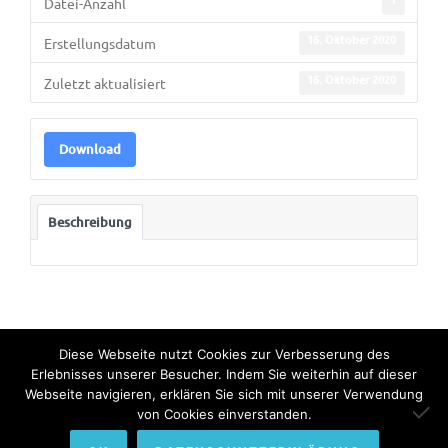
Datei-Anzahl
16. Oktober 2020
Erstellungsdatum
16. Oktober 2020
Zuletzt aktualisiert
Download
Beschreibung
Diese Webseite nutzt Cookies zur Verbesserung des
Erlebnisses unserer Besucher. Indem Sie weiterhin auf dieser
Webseite navigieren, erklären Sie sich mit unserer Verwendung
© Copyright 2022. All Rights Reserved by Bundesinternat am
von Cookies einverstanden.
Himmelhof.