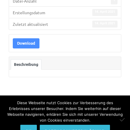
Datei-Anzahl
14. April 2021
Erstellungsdatum
14. April 2021
Zuletzt aktualisiert
Download
Beschreibung
Diese Webseite nutzt Cookies zur Verbesserung des
Erlebnisses unserer Besucher. Indem Sie weiterhin auf dieser
Webseite navigieren, erklären Sie sich mit unserer Verwendung
© Copyright 2022. All Rights Reserved by Bundesinternat am
von Cookies einverstanden.
Himmelhof.