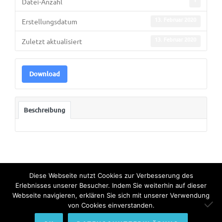
Datei-Anzahl
13. Februar 2020
Erstellungsdatum
13. Februar 2020
Zuletzt aktualisiert
Download
Beschreibung
Diese Webseite nutzt Cookies zur Verbesserung des
Erlebnisses unserer Besucher. Indem Sie weiterhin auf dieser
Webseite navigieren, erklären Sie sich mit unserer Verwendung
© Copyright 2022. All Rights Reserved by Bundesinternat am
von Cookies einverstanden.
Himmelhof.