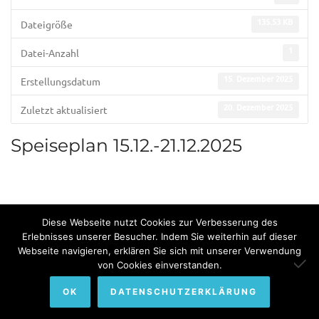
135.53 KB
Dateigröße
1
Datei-Anzahl
15. Dezember 2025
Erstellungsdatum
20. Dezember 2025
Zuletzt aktualisiert
Speiseplan 15.12.-21.12.2025
Diese Webseite nutzt Cookies zur Verbesserung des
Erlebnisses unserer Besucher. Indem Sie weiterhin auf dieser
Webseite navigieren, erklären Sie sich mit unserer Verwendung
© Copyright 2022. All Rights Reserved by Bundesinternat am
von Cookies einverstanden.
Himmelhof.
OK
DATENSCHUTZERKLÄRUNG
Impressum
Sitemap
Datenschutzerklärung