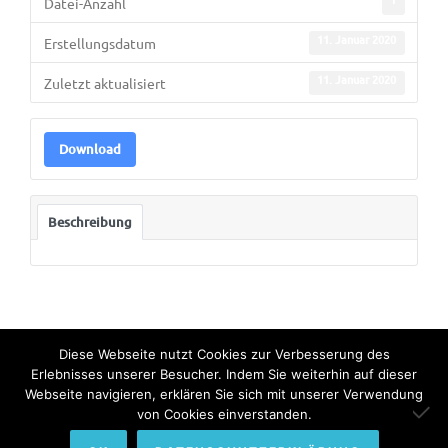
Datei-Anzahl
11. Januar 2020
Erstellungsdatum
11. Januar 2020
Zuletzt aktualisiert
Download
Beschreibung
Diese Webseite nutzt Cookies zur Verbesserung des
Erlebnisses unserer Besucher. Indem Sie weiterhin auf dieser
Webseite navigieren, erklären Sie sich mit unserer Verwendung
© Copyright 2022. All Rights Reserved by Bundesinternat am
von Cookies einverstanden.
Himmelhof.