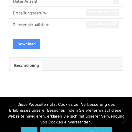
Datei-Anzahl
6. September 2019
Erstellungsdatum
6. September 2019
Zuletzt aktualisiert
Download
Beschreibung
Diese Webseite nutzt Cookies zur Verbesserung des
Erlebnisses unserer Besucher. Indem Sie weiterhin auf dieser
Webseite navigieren, erklären Sie sich mit unserer Verwendung
© Copyright 2022. All Rights Reserved by Bundesinternat am
von Cookies einverstanden.
Himmelhof.