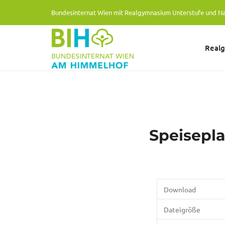
Bundesinternat Wien mit Realgymnasium Unterstufe und N
Real
Speiseplan
Download
Dateigröße