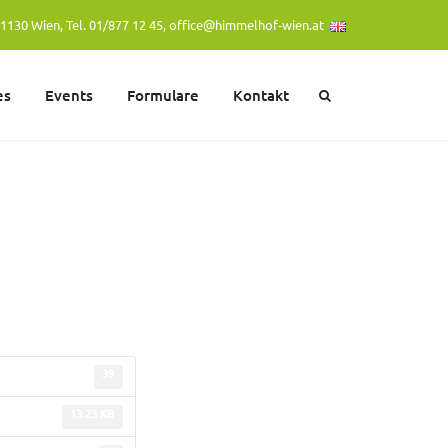
1130 Wien, Tel. 01/877 12 45,
office@himmelhof-wien.at
es
Events
Formulare
Kontakt
39
13.23 KB