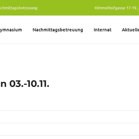
achmittagsbetreuung
Himmelhofgasse 17-19 , 
gymnasium
Nachmittagsbetreuung
Internat
Aktuell
 03.-10.11.