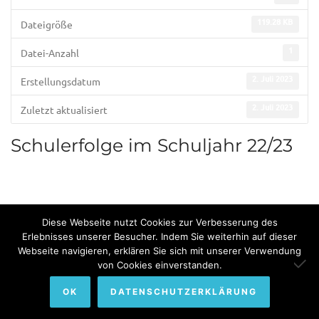
119.28 KB
Dateigröße
1
Datei-Anzahl
2. Juli 2023
Erstellungsdatum
2. Juli 2023
Zuletzt aktualisiert
Schulerfolge im Schuljahr 22/23
Diese Webseite nutzt Cookies zur Verbesserung des
Erlebnisses unserer Besucher. Indem Sie weiterhin auf dieser
Webseite navigieren, erklären Sie sich mit unserer Verwendung
© Copyright 2022. All Rights Reserved by Bundesinternat am
von Cookies einverstanden.
Himmelhof.
OK
DATENSCHUTZERKLÄRUNG
Impressum
Sitemap
Datenschutzerklärung