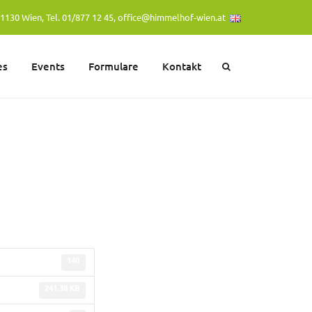
1130 Wien, Tel. 01/877 12 45,
office@himmelhof-wien.at
es
Events
Formulare
Kontakt
140
241.38 KB