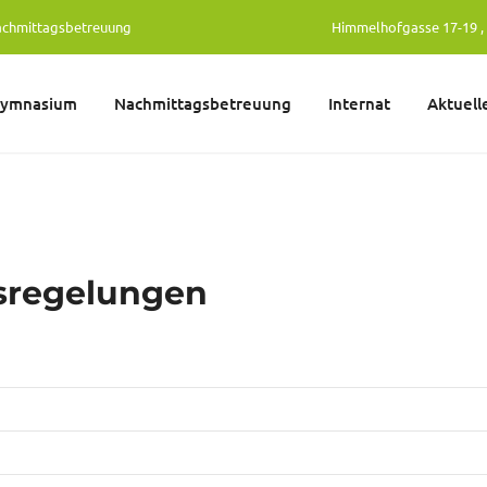
achmittagsbetreuung
Himmelhofgasse 17-19 , 
gymnasium
Nachmittagsbetreuung
Internat
Aktuell
sregelungen