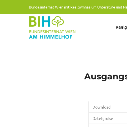
Bundesinternat Wien mit Realgymnasium Unterstufe und N
Real
Ausgang
Download
Dateigröße