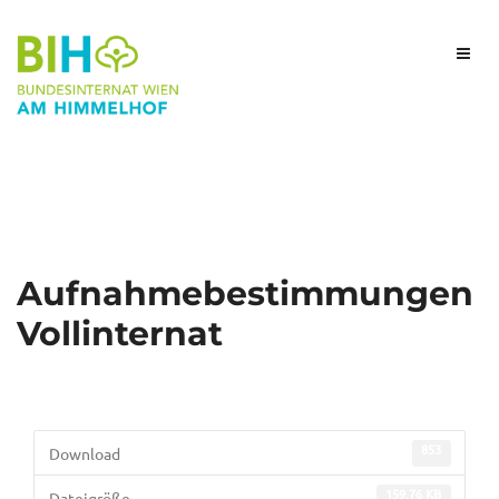
Aufnahmebestimmungen
Vollinternat
853
Download
159.76 KB
Dateigröße